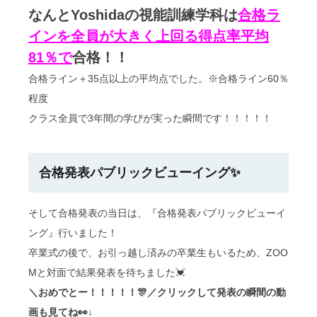
なんとYoshidaの視能訓練学科は
合格ラ
インを全員が大きく上回る得点率平均
81％で
合格！！
合格ライン＋35点以上の平均点でした。※合格ライン60％
程度
クラス全員で3年間の学びが実った瞬間です！！！！！
合格発表パブリックビューイング✨
そして合格発表の当日は、『合格発表パブリックビューイ
ング』行いました！
卒業式の後で、お引っ越し済みの卒業生もいるため、ZOO
Mと対面で結果発表を待ちました💓
＼おめでとー！！！！！🎊／クリックして発表の瞬間の動
画も見てね👀↓