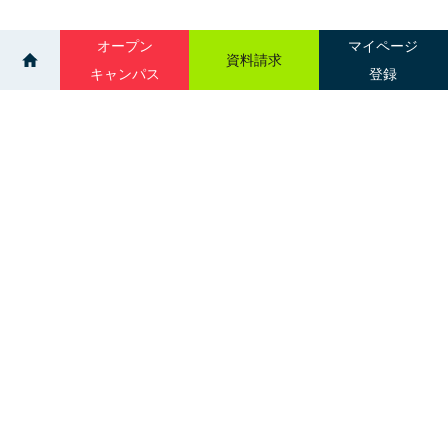
オープン
マイページ
資料請求
キャンパス
登録
>
>
ニュース一覧
視能訓練学科🌟国家試験合格率100％🌟【2025年】
サイトマップ
グループ校一覧
札幌市中央区南３条西１丁目