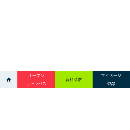
オープン
マイページ
資料請求
キャンパス
登録
>
>
ニュース一覧
【速報！】救急救命学科 🌟国家試験合格率100％🌟
サイトマップ