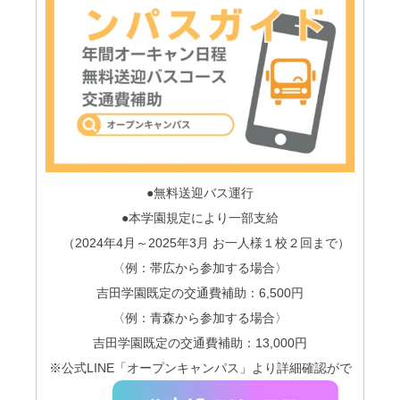
●無料送迎バス運行
●本学園規定により一部支給
（2024年
4
月～
2025
年
3
月 お一人様１校２回まで）
〈例：帯広から参加する場合〉
吉田学園既定の交通費補助：6,500円
〈例：青森から参加する場合〉
吉田学園既定の交通費補助：13,000円
※公式LINE「オープンキャンパス」より詳細確認がで