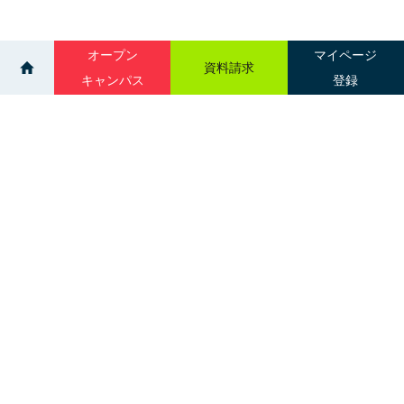
オープン
マイページ
資料請求
キャンパス
登録
>
>
ニュース一覧
臨床検査学科の魅力を徹底紹介！進路選びの参考に
【臨床検査学科】
サイトマップ
グループ校一覧
札幌市中央区南３条西１丁目