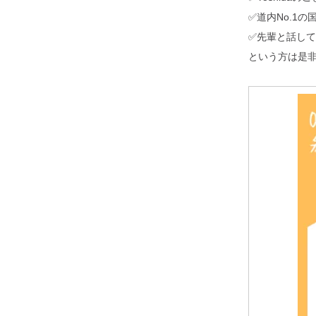
✅道内No.1
✅先輩と話して
という方は是