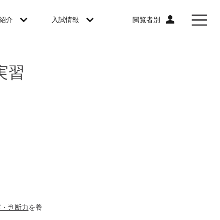
閲覧者別
紹介
入試情報
実習
察・判断力
を養