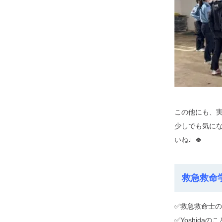
この他にも、
少しでも気に
いね♩🍀
救急救命
✅救急救命士
✅Yoshida