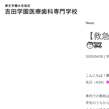
News
【救
🧑‍🚒
2025/04/30 |
こんにちは！救急
先日（4/28）
車内での救助
学生のうちか