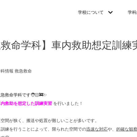
学校について
学科
急救命学科】車内救助想定訓練
学科情報
救急救命
救命学科です🧑🏻‍🚒✨
車内救助を想定した訓練実習
を行いました！
は空間が狭く、搬送や処置が難しいことが多いです。
ら訓練を行うことによって、限られた空間での
迅速な対応
や、
的確な観