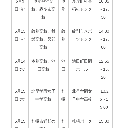
5月9
厚岸翔洋高
厚
厚岸町社会
16:05
日(金)
校、霧多布高
岸
福祉センタ
～17:
校
ー
30
5月13
紋別高校、雄
紋
紋別市スポ
14:30
日(火)
武高校、興部
別
ーツセンタ
～17:
高校
ー
00
5月14
本別高校、池
池
池田町田園
12:55
日(水)
田高校
田
ホール
～15:
20
5月15
北星学園女子
札
北星学園女
13:2
日(木)
中学高校
幌
子中学高校
5～1
5:00
5月15
札幌市近郊の
札
札幌パーク
15:30