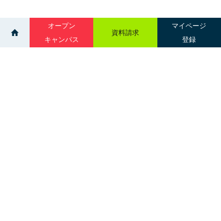
オープン
マイページ
資料請求
キャンパス
登録
>
>
ニュース一覧
【5月】進学相談会スケジュール📅
サイトマップ
グループ校一覧
札幌市中央区南３条西１丁目