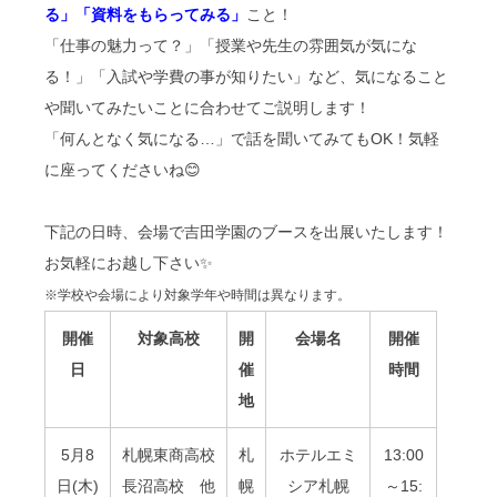
る」「資料をもらってみる」
こと！
「仕事の魅力って？」「授業や先生の雰囲気が気にな
る！」「入試や学費の事が知りたい」など、気になること
や聞いてみたいことに合わせてご説明します！
「何んとなく気になる…」で話を聞いてみてもOK！気軽
に座ってくださいね😊
下記の日時、会場で吉田学園のブースを出展いたします！
お気軽にお越し下さい✨
※学校や会場により対象学年や時間は異なります。
開催
対象高校
開
会場名
開
催
日
催
時間
地
5月8
札幌東商高校
札
ホテルエミ
13:00
日(木)
長沼高校 他
幌
シア札幌
～15: