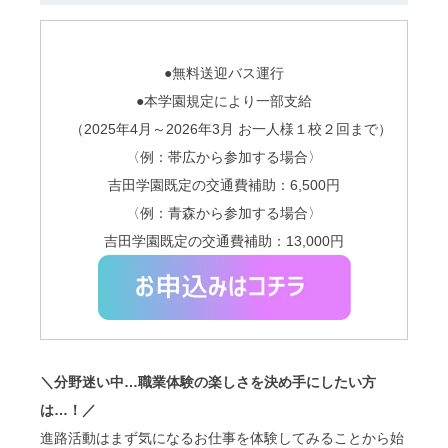
●無料送迎バス運行
●本学園規定により一部支給
（2025年
4
月～
2026
年
3
月 お一人様１校２回まで）
〈例：帯広から参加する場合〉
吉田学園既定の交通費補助：6,500円
〈例：青森から参加する場合〉
吉田学園既定の交通費補助：13,000円
＼分野迷い中…職業体験の楽しさを決め手にしたい方
は…！／
進路活動はまず気になるお仕事を体験してみることから始