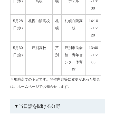
日(木)
高校
幌
ホテル
～18:
30
5月28
札幌白陵高校
札
札幌白陵高
14:10
日(水)
幌
校
～15:
20
5月30
芦別高校
芦
芦別市民会
13:40
日(金)
別
館・青年セ
～15:
ンター体育
05
館
※現時点での予定です。開催内容等に変更があった場合
は、ホームページでお知らせします。
▼当日話を聞ける分野