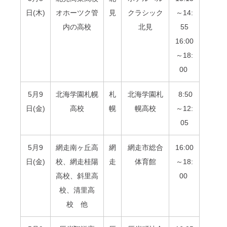
日(木)
オホーツク管
見
クラシック
～14:
内の高校
北見
55
16:00
～18:
00
5月9
北海学園札幌
札
北海学園札
8:50
日(金)
高校
幌
幌高校
～12:
05
5月9
網走南ヶ丘高
網
網走市総合
16:00
日(金)
校、網走桂陽
走
体育館
～18:
高校、斜里高
00
校、清里高
校 他