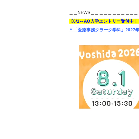
＿＿NEWS＿＿＿＿＿＿＿＿＿＿＿
【6/1～AO入学エントリー受付中！
＊「医療事務クラーク学科」2027