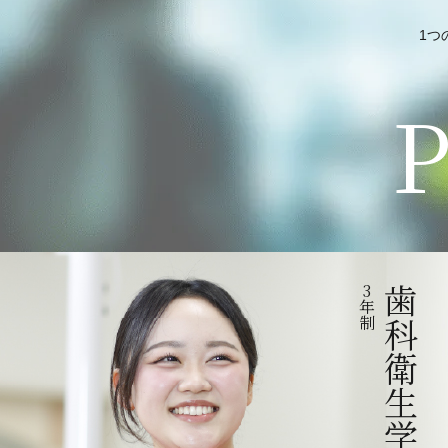
1つ
P
3
歯科衛生学科
年
制