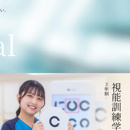
交い、
al
3
視能訓練学科
年
制