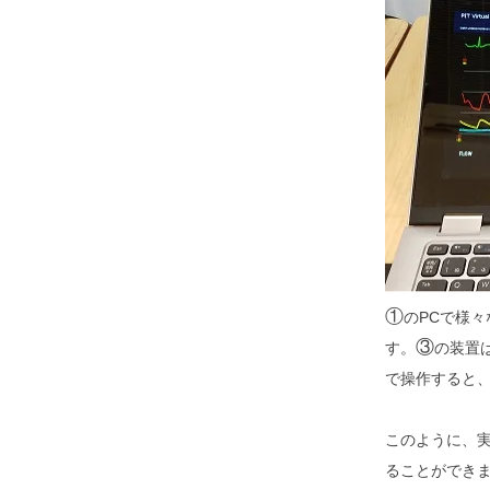
①
のPCで様
③
す。
の装置
で操作すると
このように、
ることができ