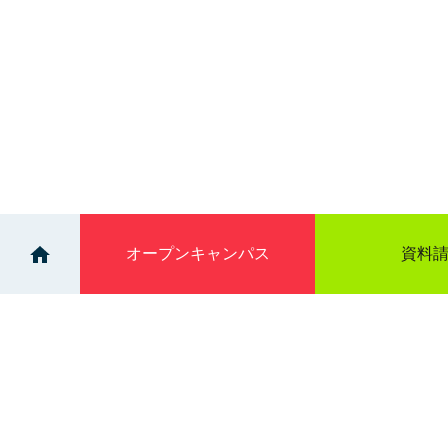
オープン
キャンパス
資料
>
>
ニュース一覧
【臨床工学科】新しい機器が入りま