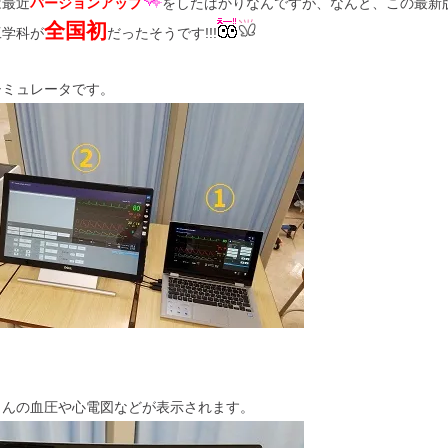
は最近
バージョンアップ
をしたばかりなんですが、なんと、この最新
全国初
工学科が
だったそうです!!!
シミュレータです。
さんの血圧や心電図などが表示されます。