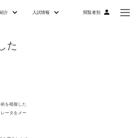
閲覧者別
紹介
入試情報
ました
手術を模擬した
ュレータをメー