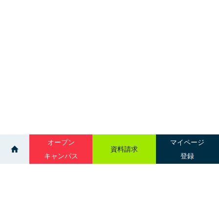
オープン
マイページ
資料請求
キャンパス
登録
>
>
ニュース一覧
タップして確認！高校1・2年生向け学校選びのポイ
ントを解説！