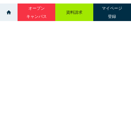
オープン
マイページ
資料請求
キャンパス
登録
>
>
ニュース一覧
【毎月開催】オープンキャンパスを開催したしまし
た🏫🙌
サイトマップ
グループ校一覧
札幌市中央区南３条西１丁目