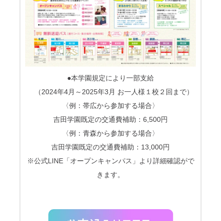
●本学園規定により一部支給
（2024年
4
月～
2025
年
3
月 お一人様１校２回まで）
〈例：帯広から参加する場合〉
吉田学園既定の交通費補助：6,500円
〈例：青森から参加する場合〉
吉田学園既定の交通費補助：13,000円
※公式LINE「オープンキャンパス」より詳細確認がで
きます。