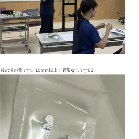
の涙の量です。10ｍｍ以上！異常なしです🙆‍♀️