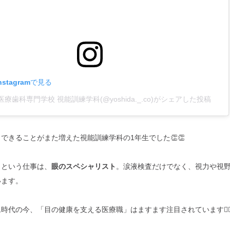
stagramで見る
療歯科専門学校 視能訓練学科(@yoshida._.co)がシェアした投稿
できることがまた増えた視能訓練学科の1年生でした👏👏
」という仕事は、
眼のスペシャリスト
。涙液検査だけでなく、視力や視
います。
代の今、「目の健康を支える医療職」はますます注目されています👩‍⚕️👨‍