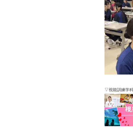
▽視能訓練学科I