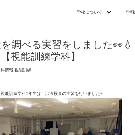
学校について
学科
を調べる実習をしました👀
）【視能訓練学科】
学科情報
視能訓練
て視能訓練学科1年生は、涙液検査の実習を行いました✨